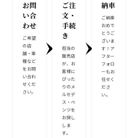
お問
ご注
納車
い合
文・
ご納車
わせ
手続
おめで
とうご
き
ご希望
ざいま
の店
担当の
す！ア
舗・車
販売店
フター
種など
が、お
フォロ
をお問
客様に
ーもお
い合わ
ぴった
任せく
せくだ
りのメ
ださ
さい。
ルセデ
い。
ス・ベ
ンツを
お探し
しま
す。