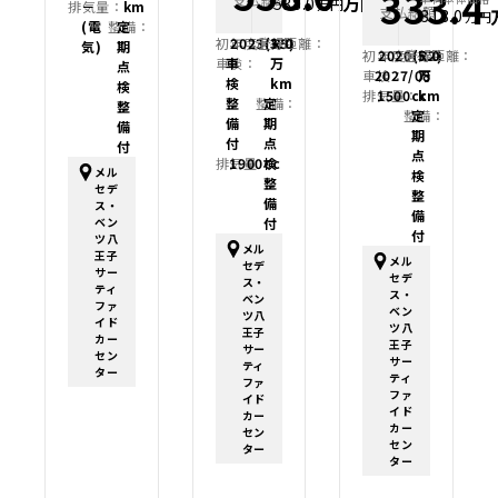
333.4
万円
538.0
万円
排気量：
－
km
支払総額
318.0
万円
(電
整備：
定
初年度登録：
2023(R5)
走行距離：
3.0
気)
期
初年度登録：
2020(R2)
走行距離：
5.0
車検：
車
万
点
車検：
2027/08
万
検
km
検
排気量：
1500cc
km
整
整備：
定
整
整備：
定
備
期
備
期
付
点
付
点
排気量：
1900cc
検
メル
検
整
セデ
整
備
ス・
備
ベン
付
付
ツ八
メル
王子
メル
セデ
サー
セデ
ス・
ティ
ス・
ベン
ファ
ベン
ツ八
イド
ツ八
王子
カー
王子
サー
セン
サー
ティ
ター
ティ
ファ
ファ
イド
イド
カー
カー
セン
セン
ター
ター