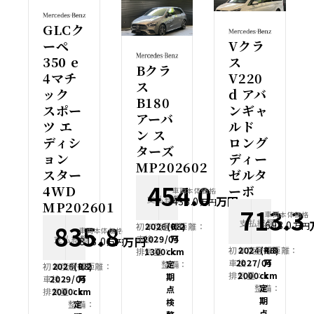
GLCク
ーペ
Vクラ
350 e
ス
Bクラ
4マチ
V220
ス
ック
d アバ
B180
スポー
ンギャ
アーバ
ツ エ
ルド
ン ス
ディシ
ロング
ターズ
ョン
ディー
MP202602
スター
ゼルタ
454.0
4WD
ーボ
車両本体価格
支払総額
万円
438.0
万円
MP202601
713.3
車両本体価格
支払総額
698.0
835.8
万円
初年度登録：
2026(R8)
走行距離：
0.2
車両本体価格
車検：
2029/04
万
支払総額
万円
818.0
万円
初年度登録：
2024(R6)
走行距離：
4.8
排気量：
1300cc
km
車検：
2027/04
万
整備：
定
初年度登録：
2026(R8)
走行距離：
0.2
排気量：
2000cc
km
期
車検：
2029/04
万
整備：
定
点
排気量：
2000cc
km
期
検
整備：
定
点