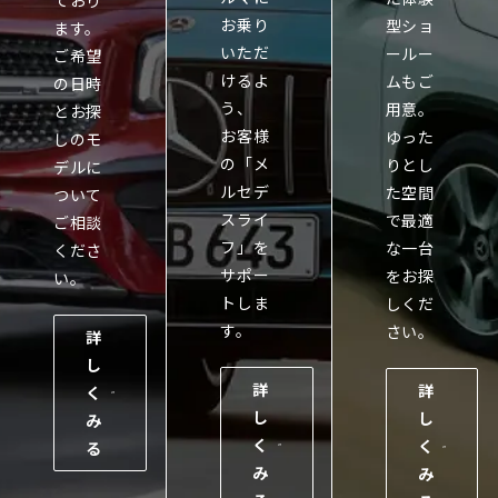
お乗り
型ショ
ます。
いただ
ールー
ご希望
けるよ
ムもご
の日時
う、
用意。
とお探
お客様
ゆった
しのモ
の「メ
りとし
デルに
ルセデ
た空間
ついて
スライ
で最適
ご相談
フ」を
な一台
くださ
サポー
をお探
い。
トしま
しくだ
す。
さい。
詳
し
詳
詳
く
し
し
み
く
く
る
み
み