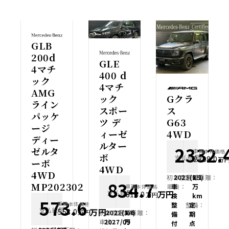
GLB
200d
GLE
4マチ
400 d
ック
4マチ
AMG
ック
Gクラ
ライン
スポー
ス
パッケ
ツ デ
G63
ージ
ィーゼ
4WD
ディー
ルター
2332.
ゼルタ
車両本体価格
ボ
支払総額
2308.0
万
ーボ
4WD
4WD
初年度登録：
2023(R5)
走行距離：
1.1
834.7
MP202302
車検：
車
万
車両本体価格
支払総額
万円
818.0
万円
検
km
573.6
車両本体価格
整
整備：
定
支払総額
万円
558.0
万円
初年度登録：
2022(R4)
走行距離：
3.6
備
期
車検：
2027/09
万
付
点