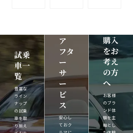
購入
ア
をお
フタ
試乗
考え
ー
車一
の方
サ
覧
へ
ー
豊富な
ビ
お客様
ライン
ス
のブラ
ナップ
ンド体
の試乗
安心し
験を主
車を取
ておク
軸とし
り揃え
ルマに
た体験
ており