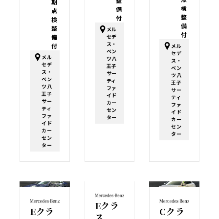
整
期
検
備
点
整
付
検
備
整
メル
付
セデ
備
ス・
付
メル
ベン
セデ
メル
ツ八
ス・
セデ
王子
ベン
ス・
サー
ツ八
ベン
ティ
王子
ツ八
ファ
サー
王子
イド
ティ
サー
カー
ファ
ティ
セン
イド
ファ
ター
カー
イド
セン
カー
ター
セン
ター
Eクラ
Eクラ
Cクラ
ス