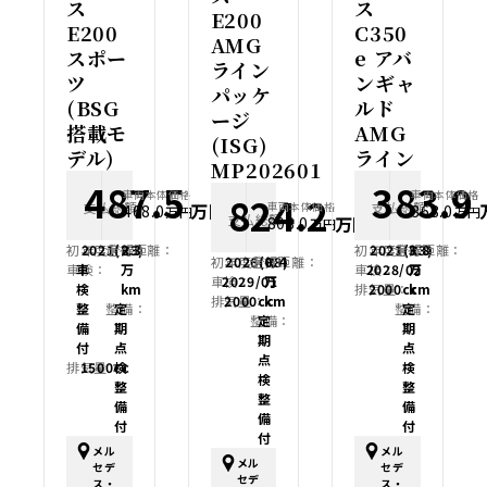
ス
ス
E200
E200
C350
AMG
スポー
e アバ
ライン
ツ
ンギャ
パッケ
(BSG
ルド
ージ
搭載モ
AMG
(ISG)
デル)
ライン
MP202601
487.5
383.9
車両本体価格
車両本体価格
824.2
支払総額
支払総額
万円
車両本体価格
468.0
368.0
万円
万円
支払総額
万円
808.0
万円
初年度登録：
2021(R3)
走行距離：
2.3
初年度登録：
2021(R3)
走行距離：
3.8
初年度登録：
2026(R8)
走行距離：
0.4
車検：
車
万
車検：
2028/02
万
車検：
2029/01
万
検
km
排気量：
2000cc
km
排気量：
2000cc
km
整
整備：
定
整備：
定
整備：
定
備
期
期
期
付
点
点
点
排気量：
1500cc
検
検
検
整
整
整
備
備
備
付
付
付
メル
メル
メル
セデ
セデ
セデ
ス・
ス・