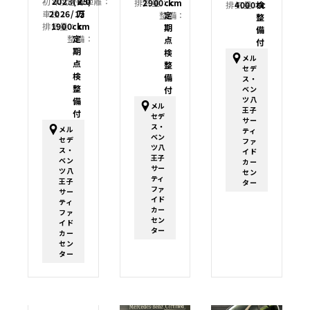
初年度登録：
2023(R5)
走行距離：
2.0
排気量：
2900cc
km
排気量：
4000cc
検
車検：
2026/12
万
整備：
定
整
排気量：
1900cc
km
期
備
整備：
定
点
付
期
検
メル
点
整
セデ
検
備
ス・
整
付
ベン
ツ八
備
メル
王子
付
セデ
サー
ス・
メル
ティ
ベン
セデ
ファ
ツ八
ス・
イド
王子
ベン
カー
サー
ツ八
セン
ティ
王子
ター
ファ
サー
イド
ティ
カー
ファ
セン
イド
ター
カー
セン
ター