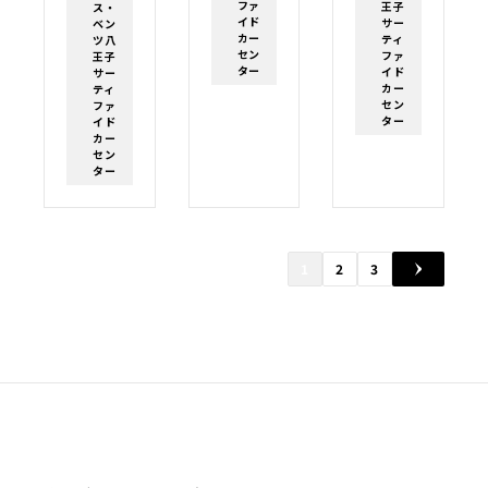
ファ
王子
ス・
イド
サー
ベン
カー
ティ
ツ八
セン
ファ
王子
ター
イド
サー
カー
ティ
セン
ファ
ター
イド
カー
セン
ター
1
2
3