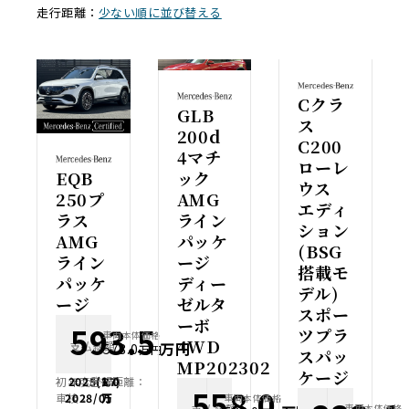
走行距離：
少ない順に並び替える
Cクラ
GLB
ス
200d
C200
4マチ
ローレ
EQB
ック
ウス
250プ
AMG
エディ
ラス
ライン
ション
AMG
パッケ
(BSG
ライン
ージ
搭載モ
パッケ
ディー
デル)
ージ
ゼルタ
スポー
ーボ
593.5
ツプラ
車両本体価格
4WD
支払総額
万円
578.0
万円
スパッ
MP202302
ケージ
初年度登録：
2025(R7)
走行距離：
1.0
558.0
車検：
2028/01
万
車両本体価格
支払総額
車両本体価格