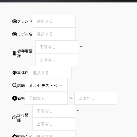
ブランド
モデル名
〜
初年度登
録
本体色
選択する
店舗
メルセデス・ベンツ八王子サーティファイドカーセンター
〜
価格
〜
走行距
離
駆動方式