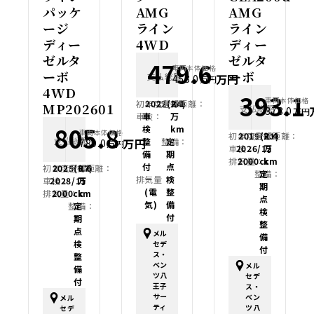
パッケ
AMG
AMG
ージ
ライン
ライン
ディー
4WD
ディー
ゼルタ
ゼルタ
479.6
車両本体価格
ーボ
ーボ
支払総額
万円
458.0
万円
4WD
393.1
車両本体価格
初年度登録：
2022(R4)
走行距離：
2.1
MP202601
支払総額
378.0
万円
車検：
車
万
805.8
検
km
車両本体価格
初年度登録：
2019(R1)
走行距離：
2.4
支払総額
万円
整
整備：
定
789.0
万円
車検：
2026/12
万
備
期
排気量：
2000cc
km
付
点
初年度登録：
2025(R7)
走行距離：
0.6
整備：
定
排気量：
－
検
車検：
2028/11
万
期
(電
整
排気量：
2000cc
km
点
気)
備
整備：
定
検
付
期
整
点
メル
備
検
セデ
付
ス・
整
ベン
メル
備
ツ八
セデ
付
王子
ス・
サー
ベン
メル
ティ
ツ八
セデ