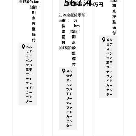
567.4
排気量：
1500cc
km
支払総額
万円
548.0
万円
期
整備：
定
点
期
初年度登録：
2023(R5)
走行距離：
1.7
検
点
車検：
車
万
整
検
検
km
備
整
整
整備：
定
付
備
備
期
付
メル
付
点
セデ
メル
排気量：
1500cc
検
ス・
セデ
整
ベン
ス・
ツ八
備
ベン
王子
付
ツ八
サー
王子
メル
ティ
サー
セデ
ファ
ティ
ス・
イド
ファ
ベン
カー
イド
ツ八
セン
カー
王子
ター
セン
サー
ター
ティ
ファ
イド
カー
セン
ター