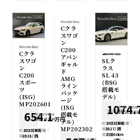
Cクラ
スワゴ
ン
C200
Cクラ
アバン
スワゴ
SLク
ギャル
ン
ラス
ド
C200
SL 43
AMG
スポー
(BSG
ライン
ツ
搭載モ
パッケ
(ISG)
デル)
ージ
MP202601
1074.
(ISG
車両本体価格
支払総額
1058.0
654.1
万
搭載モ
車両本体価格
支払総額
万円
638.0
万円
デル)
初年度登録：
2022(R4)
走行距離：
1.3
MP202302
車検：
2027/10
万
初年度登録：
2025(R7)
走行距離：
0.5
排気量：
2000cc
km
車検：
2028/11
万
車両本体価格
整備：
定