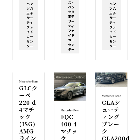
ス・
ベン
ベン
ベン
ツ八
ツ八
ツ八
王子
王子
王子
サー
サー
サー
ティ
ティ
ティ
ファ
ファ
ファ
イド
イド
イド
カー
カー
カー
セン
セン
セン
ター
ター
ター
GLCク
ーペ
220 d
CLAシ
4マチ
ューテ
ック
EQC
ィング
(ISG)
400 4
ブレー
AMG
マチッ
ク
ライン
ク
CLA200d