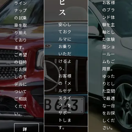
ビ
お客様
ライン
ス
のブラ
ナップ
ンド体
の試乗
安心し
験を主
車を取
ておク
軸とし
り揃え
ルマに
た体験
ており
お乗り
型ショ
ます。
いただ
ールー
ご希望
けるよ
ムもご
の日時
う、
用意。
とお探
お客様
ゆった
しのモ
の「メ
りとし
デルに
ルセデ
た空間
ついて
スライ
で最適
ご相談
フ」を
な一台
くださ
サポー
をお探
い。
トしま
しくだ
す。
さい。
詳