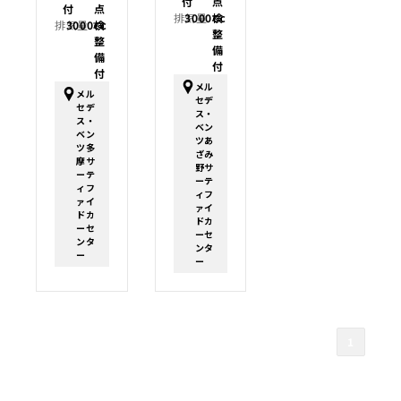
付
点
付
点
排気量：
3000cc
検
排気量：
3000cc
検
整
整
備
備
付
付
メル
メル
セデ
セデ
ス・
ス・
ベン
ベン
ツあ
ツ多
ざみ
摩サ
野サ
ーテ
ーテ
ィフ
ィフ
ァイ
ァイ
ドカ
ドカ
ーセ
ーセ
ンタ
ンタ
ー
ー
1