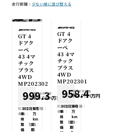
走行距離：
少ない順に並び替える
GT 4
GT 4
ドアク
ドアク
ーペ
ーペ
43 4マ
43 4マ
チック
チック
プラス
プラス
4WD
4WD
MP202301
MP202302
958.4
999.3
車両本体価格
車両本体価格
支払総額
万円
938.0
万円
支払総額
万円
978.0
万円
初年度登録：
2022(R4)
走行距離：
2.0
初年度登録：
2023(R5)
走行距離：
1.7
車検：
車
万
車検：
車
万
検
km
検
km
整
整備：
定
整
整備：
定
備
期
備
期