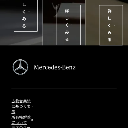
し
詳
詳
く
し
し
み
く
く
る
み
み
る
る
古物営業法
に基づく表
示
所有権解除
について
電子公告