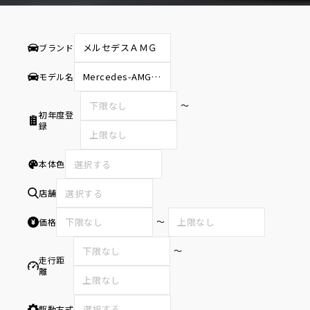
ブランド
モデル名
〜
初年度登
録
本体色
選択する
店舗
選択する
〜
価格
〜
走行距
離
駆動方式