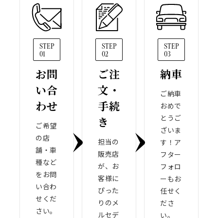
STEP
STEP
STEP
01
02
03
お問
ご注
納車
い合
文・
ご納車
わせ
手続
おめで
とうご
き
ご希望
ざいま
の店
担当の
す！ア
舗・車
販売店
フター
種など
が、お
フォロ
をお問
客様に
ーもお
い合わ
ぴった
任せく
せくだ
りのメ
ださ
さい。
ルセデ
い。