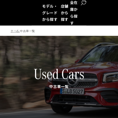
全在
モデル・
店舗
庫か
グレード
から
ら探
から探す
探す
す
ホーム
中古車一覧
検索
Used Cars
中古車一覧