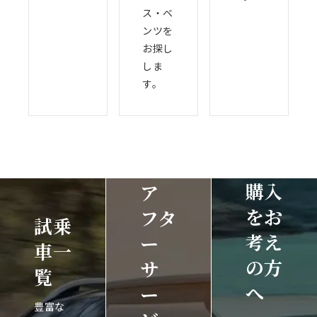
ス・ベ
ンツを
お探し
しま
す。
購入
ア
をお
フタ
試乗
考え
ー
車一
の方
サ
覧
へ
ー
豊富な