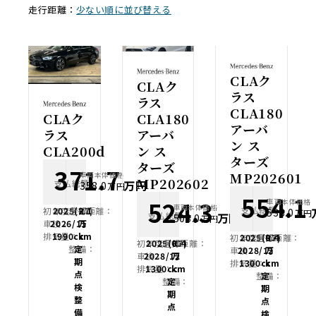
走行距離：
少ない順に並び替える
CLAク
CLAク
ラス
ラス
CLA180
CLAク
CLA180
アーバ
ラス
アーバ
ン ス
CLA200d
ン ス
ターズ
ターズ
371.7
MP202601
車両本体価格
MP202602
支払総額
万円
358.0
万円
554.1
524.3
車両本体価格
車両本体価格
支払総額
初年度登録：
2025(R7)
走行距離：
2.1
538.0
万円
支払総額
万円
508.0
万円
車検：
2026/11
万
排気量：
1990cc
km
初年度登録：
2025(R7)
走行距離：
0.4
初年度登録：
2025(R7)
走行距離：
0.4
整備：
定
車検：
2028/12
万
車検：
2028/12
万
期
排気量：
1300cc
km
排気量：
1300cc
km
点
整備：
定
整備：
定
検
期
期
整
点
点
備
検