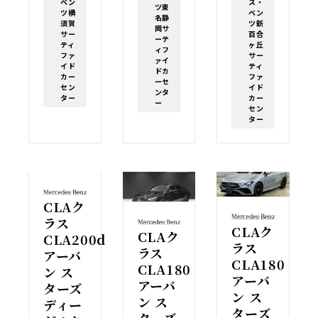
ベン
ス・
ツ東
ツ横
ベン
名静
須賀
ツ新
岡サ
サー
百合
ーテ
ティ
ヶ丘
ィフ
ファ
サー
ァイ
イド
ティ
ドカ
カー
ファ
ーセ
セン
イド
ンタ
ター
カー
ー
セン
ター
CLAク
ラス
CLAク
CLAク
CLA200d
ラス
ラス
アーバ
CLA180
CLA180
ン ス
アーバ
アーバ
ターズ
ン ス
ン ス
ディー
ターズ