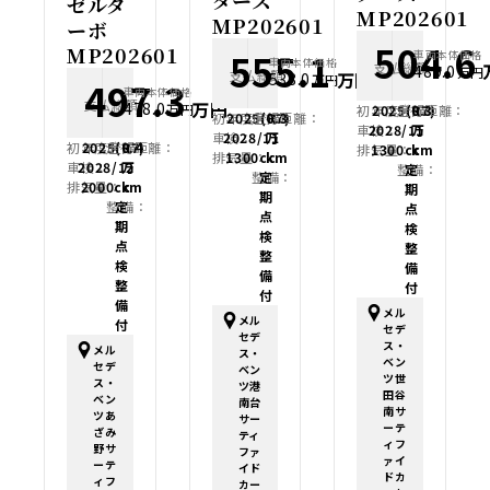
ターズ
ゼルタ
MP202601
MP202601
ーボ
504.6
MP202601
555.1
車両本体価格
車両本体価格
支払総額
489.0
万円
支払総額
万円
538.0
万円
497.3
車両本体価格
支払総額
万円
478.0
万円
初年度登録：
2025(R7)
走行距離：
0.3
初年度登録：
2025(R7)
走行距離：
0.3
車検：
2028/11
万
車検：
2028/11
万
初年度登録：
2025(R7)
走行距離：
0.4
排気量：
1300cc
km
排気量：
1300cc
km
車検：
2028/12
万
整備：
定
整備：
定
排気量：
2000cc
km
期
期
整備：
定
点
点
期
検
検
点
整
整
検
備
備
整
付
付
備
メル
メル
付
セデ
セデ
ス・
メル
ス・
ベン
セデ
ベン
ツ世
ス・
ツ港
田谷
ベン
南台
南サ
ツあ
サー
ーテ
ざみ
ティ
ィフ
野サ
ファ
ァイ
ーテ
イド
ドカ
ィフ
カー