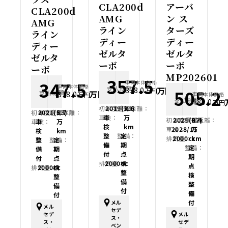
CLA200d
アーバ
CLA200d
AMG
ン ス
AMG
ライン
ターズ
ライン
ディー
ディー
ディー
ゼルタ
ゼルタ
ゼルタ
ーボ
ーボ
ーボ
MP202601
357.5
347.5
車両本体価格
車両本体価格
支払総額
万円
338.0
505.2
万円
支払総額
万円
328.0
万円
車両本体価格
支払総額
489.0
万円
初年度登録：
2019(R1)
走行距離：
3.6
初年度登録：
2021(R3)
走行距離：
5.7
車検：
車
万
初年度登録：
2025(R7)
走行距離：
0.4
車検：
車
万
検
km
車検：
2028/11
万
検
km
整
整備：
定
排気量：
2000cc
km
整
整備：
定
備
期
整備：
定
備
期
付
点
期
付
点
排気量：
2000cc
検
点
排気量：
2000cc
検
整
検
整
備
整
備
付
備
付
付
メル
メル
セデ
セデ
メル
ス・
ス・
セデ
ベン