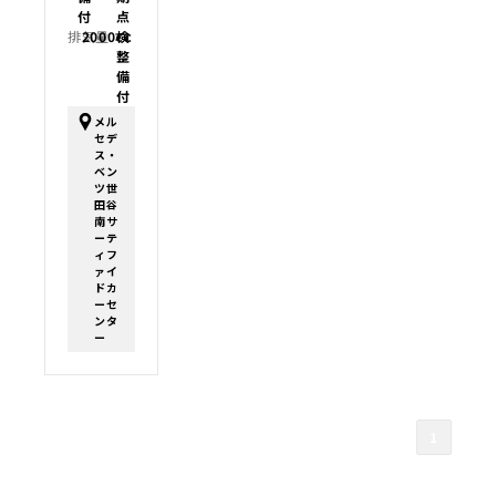
付
点
排気量：
2000cc
検
整
備
付
メル
セデ
ス・
ベン
ツ世
田谷
南サ
ーテ
ィフ
ァイ
ドカ
ーセ
ンタ
ー
1