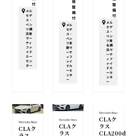
検
付
整
整
備
メル
備
付
セデ
付
ス・
メル
ベン
メル
セデ
ツ横
セデ
ス・
浜東
ス・
ベン
サー
ベン
ツ東
ティ
ツ多
名横
ファ
摩サ
浜サ
イド
ーテ
ーテ
カー
ィフ
ィフ
セン
ァイ
ァイ
ター
ドカ
ドカ
ーセ
ーセ
ンタ
ンタ
ー
ー
CLAク
CLAク
ラス
CLAク
ラス
CLA200d
ラス