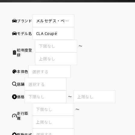
ブランド
モデル名
〜
初年度登
録
本体色
選択する
店舗
選択する
〜
価格
〜
走行距
離
駆動方式