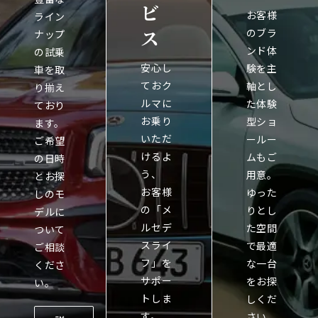
ビ
お客様
ライン
ス
のブラ
ナップ
ンド体
の試乗
安心し
験を主
車を取
ておク
軸とし
り揃え
ルマに
た体験
ており
お乗り
型ショ
ます。
いただ
ールー
ご希望
けるよ
ムもご
の日時
う、
用意。
とお探
お客様
ゆった
しのモ
の「メ
りとし
デルに
ルセデ
た空間
ついて
スライ
で最適
ご相談
フ」を
な一台
くださ
サポー
をお探
い。
トしま
しくだ
す。
さい。