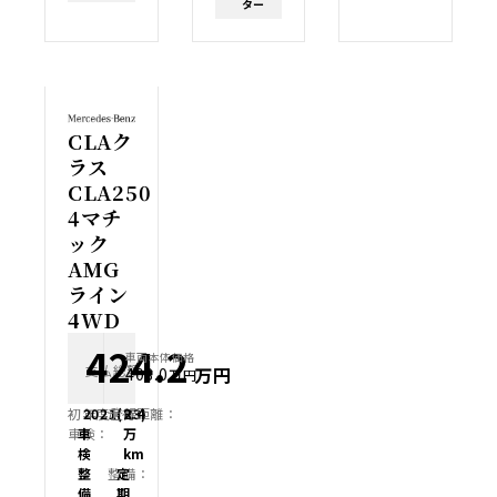
ター
CLAク
ラス
CLA250
4マチ
ック
AMG
ライン
4WD
424.2
車両本体価格
支払総額
万円
408.0
万円
初年度登録：
2021(R3)
走行距離：
2.4
車検：
車
万
検
km
整
整備：
定
備
期