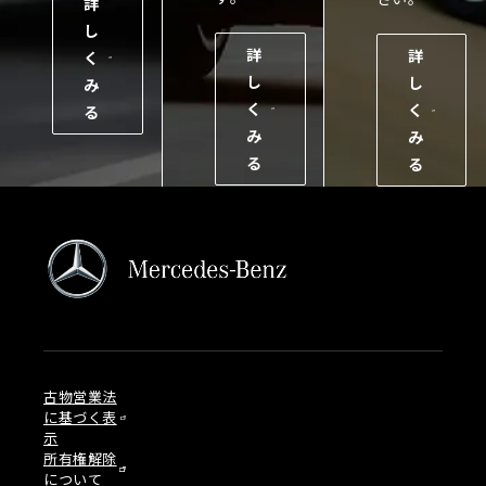
詳
し
詳
詳
く
し
し
み
く
く
る
み
み
る
る
古物営業法
に基づく表
示
所有権解除
について