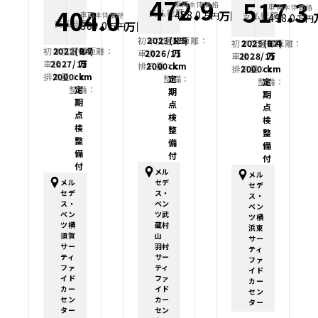
472.9
517.3
車両本体価格
車両本体価格
404.0
支払総額
万円
458.0
支払総額
車両本体価格
万円
498.0
万円
支払総額
万円
389.0
万円
初年度登録：
2023(R5)
走行距離：
1.5
初年度登録：
2025(R7)
走行距離：
0.4
初年度登録：
2022(R4)
走行距離：
0.7
車検：
2026/11
万
車検：
2028/11
万
車検：
2027/12
万
排気量：
2000cc
km
排気量：
2000cc
km
排気量：
2000cc
km
整備：
定
整備：
定
整備：
定
期
期
期
点
点
点
検
検
検
整
整
整
備
備
備
付
付
付
メル
メル
メル
セデ
セデ
セデ
ス・
ス・
ス・
ベン
ベン
ベン
ツ武
ツ横
ツ横
蔵村
浜東
須賀
山
サー
サー
羽村
ティ
ティ
サー
ファ
ファ
ティ
イド
イド
ファ
カー
カー
イド
セン
セン
カー
ター
ター
セン