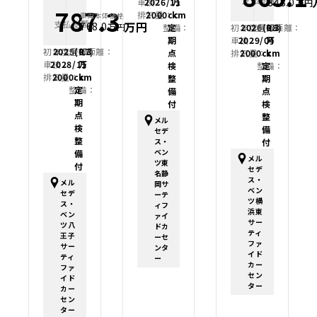
848.0
車検：
2026/11
万
万円
787.3
排気量：
2000cc
km
車両本体価格
支払総額
万円
768.0
万円
初年度登録：
2026(R8)
走行距離：
0.3
整備：
定
車検：
2029/04
万
期
初年度登録：
2025(R7)
走行距離：
0.3
排気量：
2000cc
km
点
車検：
2028/11
万
整備：
定
検
排気量：
2000cc
km
期
整
整備：
定
点
備
期
検
付
点
整
メル
検
備
セデ
整
付
ス・
ベン
備
メル
ツ東
付
セデ
名静
ス・
メル
岡サ
ベン
セデ
ーテ
ツ横
ス・
ィフ
浜東
ベン
ァイ
サー
ツ八
ドカ
ティ
王子
ーセ
ファ
サー
ンタ
イド
ティ
ー
カー
ファ
セン
イド
ター
カー
セン
ター