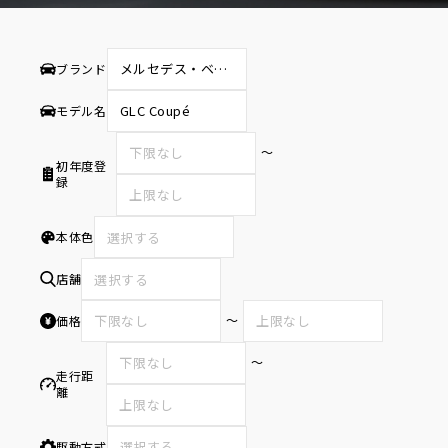
ブランド
モデル名
〜
初年度登
録
本体色
選択する
店舗
選択する
〜
価格
〜
走行距
離
駆動方式