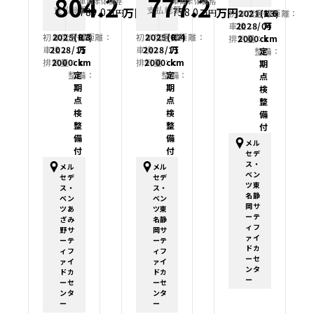
804.2
777.2
車両本体価格
車両本体価格
支払総額
支払総額
万円
万円
789.0
758.0
万円
万円
初年度登録：
2021(R3)
走行距離：
1.6
車検：
2028/04
万
初年度登録：
2025(R7)
走行距離：
0.3
初年度登録：
2025(R7)
走行距離：
0.4
排気量：
2000cc
km
車検：
2028/11
万
車検：
2028/11
万
整備：
定
排気量：
2000cc
km
排気量：
2000cc
km
期
整備：
定
整備：
定
点
期
期
検
点
点
整
検
検
備
整
整
付
備
備
メル
付
付
セデ
ス・
メル
メル
ベン
セデ
セデ
ツ東
ス・
ス・
名静
ベン
ベン
岡サ
ツあ
ツ東
ーテ
ざみ
名静
ィフ
野サ
岡サ
ァイ
ーテ
ーテ
ドカ
ィフ
ィフ
ーセ
ァイ
ァイ
ンタ
ドカ
ドカ
ー
ーセ
ーセ
ンタ
ンタ
ー
ー