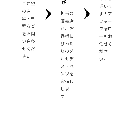
き
ご希望
ざいま
の店
担当の
す！ア
舗・車
販売店
フター
種など
が、お
フォロ
をお問
客様に
ーもお
い合わ
ぴった
任せく
せくだ
りのメ
ださ
さい。
ルセデ
い。
ス・ベ
ンツを
お探し
しま
す。