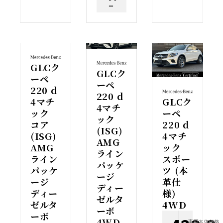
ー
GLCク
GLCク
ーペ
ーペ
220 d
220 d
4マチ
GLCク
4マチ
ック
ーペ
ック
コア
220 d
(ISG)
(ISG)
4マチ
AMG
AMG
ック
ライン
ライン
スポー
パッケ
パッケ
ツ (本
ージ
ージ
革仕
ディー
ディー
様)
ゼルタ
ゼルタ
4WD
ーボ
ーボ
4WD
車両本体価格