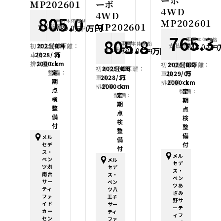
ーボ
MP202601
ーボ
4WD
4WD
805.0
MP202601
車両本体価格
MP202601
支払総額
万円
789.0
万円
765.3
805.8
車両本体価格
車両本体価格
支払総額
初年度登録：
2025(R7)
走行距離：
0.4
748.0
万円
支払総額
万円
789.0
万円
車検：
2028/11
万
排気量：
2000cc
km
初年度登録：
2026(R8)
走行距離：
0.2
初年度登録：
2025(R7)
走行距離：
0.6
整備：
定
車検：
2029/03
万
車検：
2028/11
万
期
排気量：
2000cc
km
排気量：
2000cc
km
点
整備：
定
整備：
定
検
期
期
整
点
点
備
検
検
付
整
整
備
メル
備
付
セデ
付
ス・
メル
ベン
メル
セデ
ツ港
セデ
ス・
南台
ス・
ベン
サー
ベン
ツあ
ティ
ツ八
ざみ
ファ
王子
野サ
イド
サー
ーテ
カー
ティ
ィフ
セン
ファ