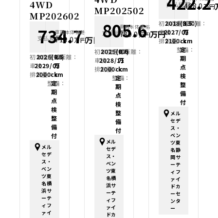
422.2
4WD
支払総額
408.0
万円
MP202502
MP202602
805.6
初年度登録：
2018(H30)
走行距離：
3.5
車両本体価格
734.7
車検：
2027/02
万
支払総額
車両本体価格
万円
789.0
万円
支払総額
万円
718.0
万円
排気量：
2100cc
km
整備：
定
初年度登録：
2025(R7)
走行距離：
0.6
初年度登録：
2026(R8)
走行距離：
0.5
期
車検：
2028/11
万
車検：
2029/02
万
点
排気量：
2000cc
km
排気量：
2000cc
km
検
整備：
定
整備：
定
整
期
期
備
点
点
付
検
検
整
メル
整
セデ
備
備
ス・
付
付
ベン
メル
ツ東
メル
セデ
名静
セデ
ス・
岡サ
ス・
ベン
ーテ
ベン
ツ東
ィフ
ツ東
名横
ァイ
名横
浜サ
ドカ
浜サ
ーテ
ーセ
ーテ
ィフ
ンタ
ィフ
ァイ
ー
ァイ
ドカ