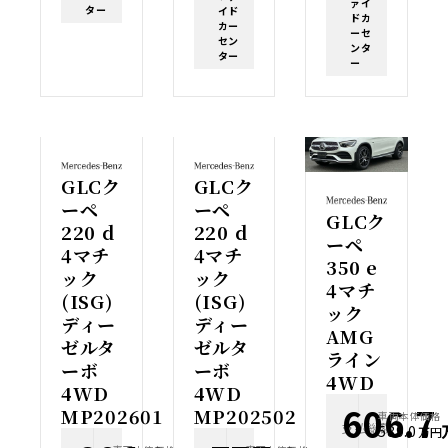
ァイ
ター
イド
ドカ
カー
ーセ
セン
ンタ
ター
ー
GLCク
GLCク
ーペ
ーペ
GLCク
220 d
220 d
ーペ
4マチ
4マチ
350 e
ック
ック
4マチ
(ISG)
(ISG)
ック
ディー
ディー
AMG
ゼルタ
ゼルタ
ライン
ーボ
ーボ
4WD
4WD
4WD
606.7
MP202601
MP202502
車両本体価格
支払総額
589.0
万円