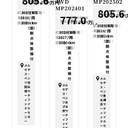
805.6
4WD
MP202502
支払総額
万円
789.0
万円
MP202401
805.6
車両本体価格
初年度登録：
2025(R7)
走行距離：
0.7
支払総額
789.0
777.0
万円
車検：
2028/11
万
車両本体価格
支払総額
万円
758.0
万円
排気量：
2000cc
km
初年度登録：
2025(R7)
走行距離：
0.5
整備：
定
車検：
2028/11
万
初年度登録：
2024(R6)
走行距離：
1.9
期
排気量：
2000cc
km
車検：
2027/06
万
点
整備：
定
排気量：
2000cc
km
検
期
整備：
定
整
点
期
備
検
点
付
整
検
メル
備
整
セデ
付
備
ス・
ベン
付
メル
ツ世
セデ
メル
田谷
ス・
セデ
南サ
ベン
ス・
ーテ
ツ東
ベン
ィフ
名横
ツあ
ァイ
浜サ
ざみ
ドカ
ーテ
野サ
ーセ
ィフ
ーテ
ンタ
ァイ
ィフ
ー
ドカ
ァイ
ーセ
ドカ