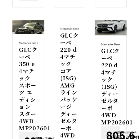
GLCク
ーペ
GLCク
220 d
GLCク
ーペ
4マチ
ーペ
350 e
ック
220 d
4マチ
コア
4マチ
ック
(ISG)
ック
スポー
AMG
(ISG)
ツ エ
ライン
ディー
ディシ
パッケ
ゼルタ
ョン
ージ
ーボ
スター
ディー
4WD
4WD
ゼルタ
MP202601
MP202601
ーボ
805.6
車両本体価格
4WD
支払総額
789.0
万円
車両本体価格