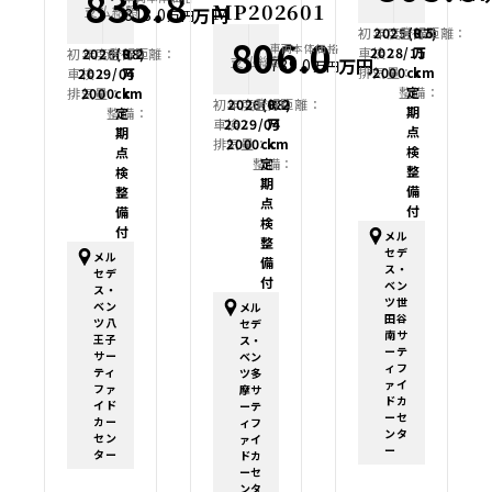
835.8
MP202601
支払総額
万円
818.0
万円
初年度登録：
2025(R7)
走行距離：
0.5
806.0
車両本体価格
車検：
2028/11
万
初年度登録：
2026(R8)
走行距離：
0.2
支払総額
万円
789.0
万円
排気量：
2000cc
km
車検：
2029/04
万
整備：
定
排気量：
2000cc
km
初年度登録：
2026(R8)
走行距離：
0.2
期
整備：
定
車検：
2029/04
万
点
期
排気量：
2000cc
km
検
点
整備：
定
整
検
期
備
整
点
付
備
検
付
メル
整
セデ
メル
備
ス・
セデ
付
ベン
ス・
ツ世
ベン
メル
田谷
ツ八
セデ
南サ
王子
ス・
ーテ
サー
ベン
ィフ
ティ
ツ多
ァイ
ファ
摩サ
ドカ
イド
ーテ
ーセ
カー
ィフ
ンタ
セン
ァイ
ー
ター
ドカ
ーセ
ンタ