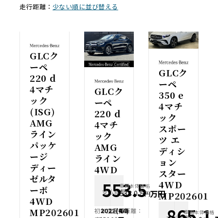
走行距離：
少ない順に並び替える
GLCク
ーペ
GLCク
220 d
ーペ
4マチ
GLCク
350 e
ック
ーペ
4マチ
(ISG)
220 d
ック
AMG
4マチ
スポー
ライン
ック
ツ エ
パッケ
AMG
ディシ
ージ
ライン
ョン
ディー
4WD
スター
ゼルタ
553.5
4WD
車両本体価格
ーボ
支払総額
万円
538.0
MP202601
万円
4WD
865.1
MP202601
初年度登録：
2022(R4)
走行距離：
4.3
車両本体価格
支払総額