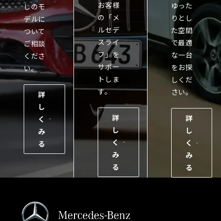
お客様
ゆった
しのモ
の「メ
りとし
デルに
ルセデ
た空間
ついて
スライ
で最適
ご相談
フ」を
な一台
くださ
サポー
をお探
い。
トしま
しくだ
す。
さい。
詳
し
詳
詳
く
し
し
み
く
く
る
み
み
る
る