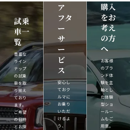
購入
ア
をお
フタ
試乗
考え
ー
車一
の方
サ
覧
へ
ー
豊富な
ビ
お客様
ライン
ス
のブラ
ナップ
ンド体
の試乗
安心し
験を主
車を取
ておク
軸とし
り揃え
ルマに
た体験
ており
お乗り
型ショ
ます。
いただ
ールー
ご希望
けるよ
ムもご
の日時
う、
用意。
とお探