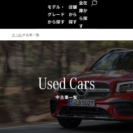
全在
モデル・
店舗
庫か
グレード
から
ら探
から探す
探す
す
ホーム
中古車一覧
検索
Used Cars
中古車一覧