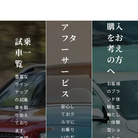
購入
ア
をお
フタ
試乗
考え
ー
車一
の方
サ
覧
へ
ー
豊富な
ビ
お客様
ライン
ス
のブラ
ナップ
ンド体
の試乗
安心し
験を主
車を取
ておク
軸とし
り揃え
ルマに
た体験
ており
お乗り
型ショ
ます。
いただ
ールー
ご希望