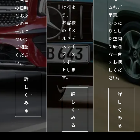
けるよ
ムもご
の日時
う、
用意。
とお探
お客様
ゆった
しのモ
の「メ
りとし
デルに
ルセデ
た空間
ついて
スライ
で最適
ご相談
フ」を
な一台
くださ
サポー
をお探
い。
トしま
しくだ
す。
さい。
詳
し
詳
詳
く
し
し
み
く
く
る
み
み
る
る