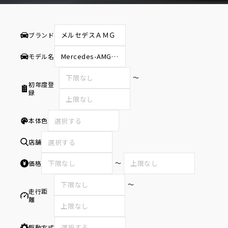
ブランド
モデル名
〜
初年度登
録
本体色
選択する
店舗
選択する
〜
価格
〜
走行距
離
駆動方式