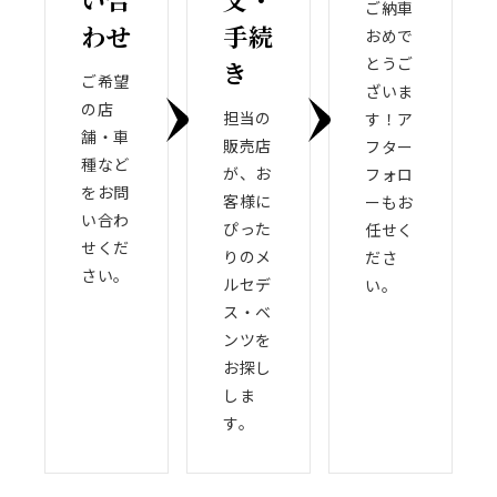
ご納車
わせ
手続
おめで
とうご
き
ご希望
ざいま
の店
担当の
す！ア
舗・車
販売店
フター
種など
が、お
フォロ
をお問
客様に
ーもお
い合わ
ぴった
任せく
せくだ
りのメ
ださ
さい。
ルセデ
い。
ス・ベ
ンツを
お探し
しま
す。