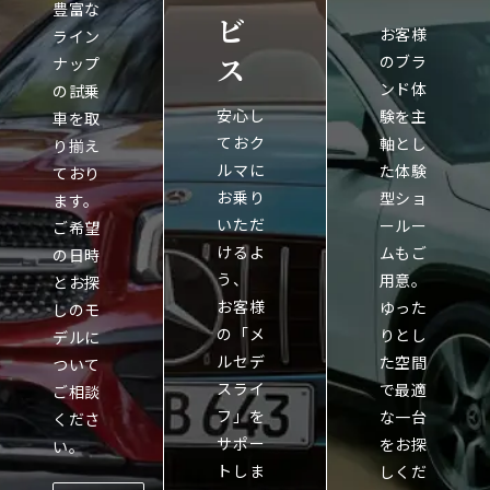
豊富な
ビ
お客様
ライン
ス
のブラ
ナップ
ンド体
の試乗
安心し
験を主
車を取
ておク
軸とし
り揃え
ルマに
た体験
ており
お乗り
型ショ
ます。
いただ
ールー
ご希望
けるよ
ムもご
の日時
う、
用意。
とお探
お客様
ゆった
しのモ
の「メ
りとし
デルに
ルセデ
た空間
ついて
スライ
で最適
ご相談
フ」を
な一台
くださ
サポー
をお探
い。
トしま
しくだ