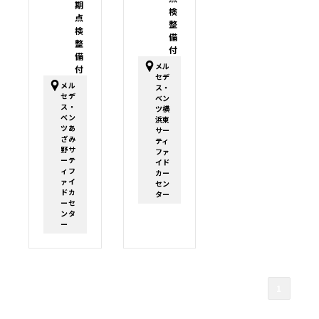
期
検
点
整
検
備
整
付
備
メル
付
セデ
メル
ス・
セデ
ベン
ス・
ツ横
ベン
浜東
ツあ
サー
ざみ
ティ
野サ
ファ
ーテ
イド
ィフ
カー
ァイ
セン
ドカ
ター
ーセ
ンタ
ー
1