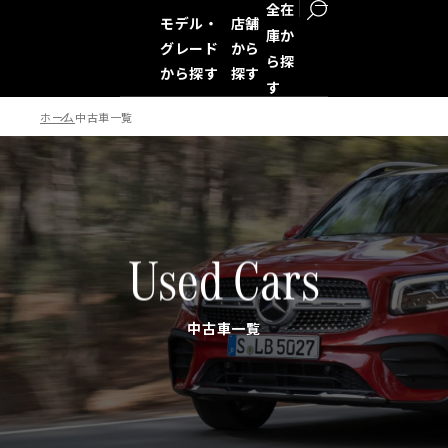
全在
モデル・
店舗
庫か
グレード
から
ら探
から探す
探す
す
ホーム
中古車一覧
検索
Used Cars
中古車一覧