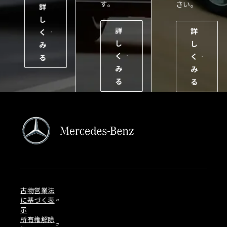
す。
さい。
詳
し
詳
詳
く
し
し
み
く
く
る
み
み
る
る
古物営業法
に基づく表
示
所有権解除