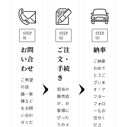
STEP
STEP
STEP
01
02
03
お問
ご注
納車
い合
文・
ご納車
わせ
手続
おめで
とうご
き
ご希望
ざいま
の店
担当の
す！ア
舗・車
販売店
フター
種など
が、お
フォロ
をお問
客様に
ーもお
い合わ
ぴった
任せく
せくだ
りのメ
ださ