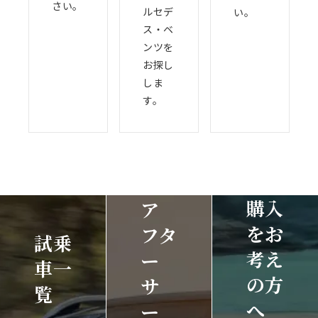
さい。
ルセデ
い。
ス・ベ
ンツを
お探し
しま
す。
購入
ア
をお
フタ
試乗
考え
ー
車一
の方
サ
覧
へ
ー