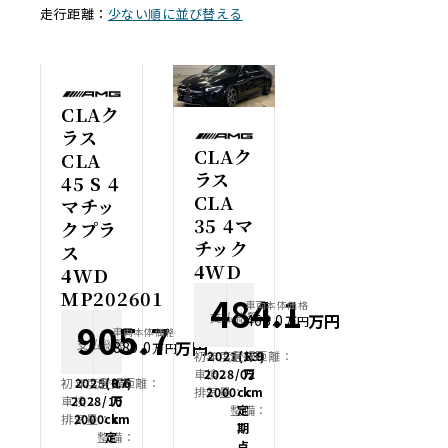
走行距離：
少ない順に並び替える
CLAク
ラス
CLAク
CLA
ラス
45 S 4
CLA
マチッ
35 4マ
クプラ
チック
ス
4WD
4WD
MP202601
484.1
車両本体価格
支払総額
万円
468.0
万円
905.7
車両本体価格
支払総額
万円
889.0
万円
初年度登録：
2021(R3)
走行距離：
1.9
車検：
2028/02
万
初年度登録：
2025(R7)
走行距離：
0.6
排気量：
2000cc
km
車検：
2028/10
万
整備：
定
排気量：
2000cc
km
期
整備：
定
点