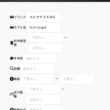
ブランド
モデル名
〜
初年度登
録
本体色
選択する
店舗
選択する
〜
価格
〜
走行距
離
駆動方式