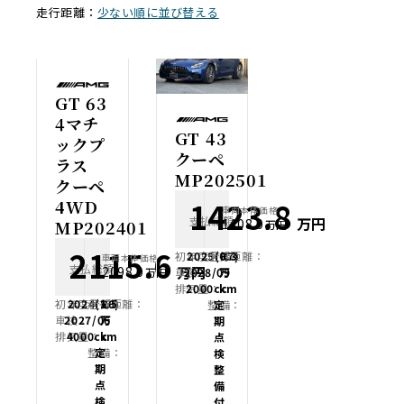
走行距離：
少ない順に並び替える
GT 63
4マチ
GT 43
ックプ
クーペ
ラス
MP202501
クーペ
4WD
1423.8
車両本体価格
支払総額
万円
1408.0
MP202401
万円
2115.6
初年度登録：
2025(R7)
走行距離：
0.3
車両本体価格
支払総額
万円
2098.0
車検：
2028/09
万
万円
排気量：
2000cc
km
初年度登録：
2024(R6)
走行距離：
1.5
整備：
定
車検：
2027/06
万
期
排気量：
4000cc
km
点
整備：
定
検
期
整
点
備
検
付