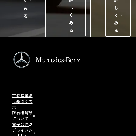
詳
く
し
し
み
く
く
る
み
み
る
る
古物営業法
に基づく表
示
所有権解除
について
電子公告
プライバシ
ーポリシー