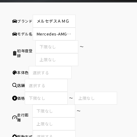
ブランド
モデル名
〜
初年度登
録
本体色
選択する
店舗
選択する
〜
価格
〜
走行距
離
駆動方式