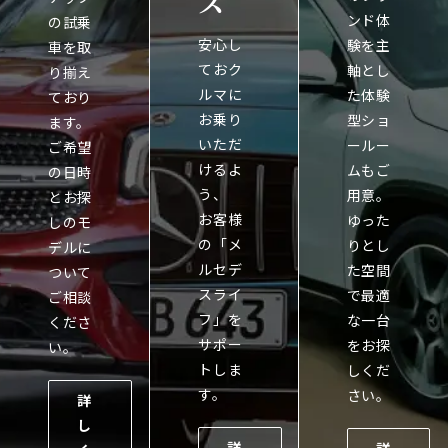
ス
ンド体
の試乗
安心し
験を主
車を取
ておク
軸とし
り揃え
ルマに
た体験
ており
お乗り
型ショ
ます。
いただ
ールー
ご希望
けるよ
ムもご
の日時
う、
用意。
とお探
お客様
ゆった
しのモ
の「メ
りとし
デルに
ルセデ
た空間
ついて
スライ
で最適
ご相談
フ」を
な一台
くださ
サポー
をお探
い。
トしま
しくだ
す。
さい。
詳
し
詳