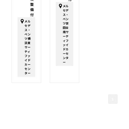
整
メル
備
セデ
付
ス・
ベン
メル
ツ世
セデ
田谷
ス・
南サ
ベン
ーテ
ツ横
ィフ
浜東
ァイ
サー
ドカ
ティ
ーセ
ファ
ンタ
イド
ー
カー
セン
ター
1