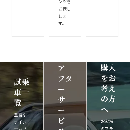
ンツを
お探し
しま
す。
購入
ア
をお
フタ
試乗
考え
ー
車一
の方
サ
覧
へ
ー
豊富な
ビ
お客様
ライン
のブラ
ナップ