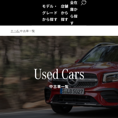
全在
モデル・
店舗
庫か
グレード
から
ら探
から探す
探す
す
ホーム
中古車一覧
検索
Used Cars
中古車一覧