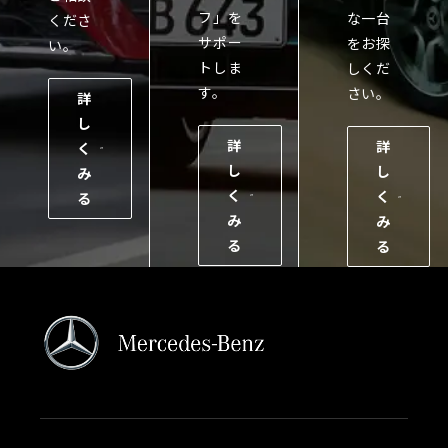
フ」を
な一台
くださ
サポー
をお探
い。
トしま
しくだ
す。
さい。
詳
し
詳
詳
く
し
し
み
く
く
る
み
み
る
る