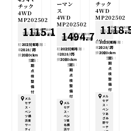
ーマン
チック
チック
ス
4WD
4WD
4WD
MP202502
MP202502
MP202502
1118.
1115.1
車両本体価格
車両本体価格
支払総額
1098.0
1494.7
万
支払総額
万円
1098.0
万円
車両本体価格
支払総額
万円
1478.0
万円
初年度登録：
2025(R7)
走行距離：
0.6
初年度登録：
2025(R7)
走行距離：
0.8
車検：
2028/10
万
初年度登録：
2025(R7)
走行距離：
0.4
車検：
2028/10
万
排気量：
2000cc
km
車検：
2028/05
万
排気量：
2000cc
km
整備：
定
排気量：
2000cc
km
整備：
定
期
整備：
定
期
点
期
点
検
点
検
整
検
整
備
整
備
付
備
付
付
メル
メル
セデ
セデ
メル
ス・
ス・
セデ
ベン
ベン
ス・
ツあ
ツ横
ベン
ざみ
浜東
ツ東
野サ
サー
名横
ーテ
ティ
浜サ