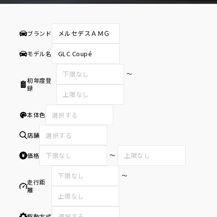
ブランド
モデル名
〜
初年度登
録
本体色
選択する
店舗
選択する
〜
価格
〜
走行距
離
駆動方式