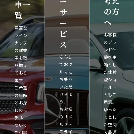
考え
ー
車一
の方
サ
覧
へ
ー
豊富な
ビ
お客様
ライン
ス
のブラ
ナップ
ンド体
の試乗
安心し
験を主
車を取
ておク
軸とし
り揃え
ルマに
た体験
ており
お乗り
型ショ
ます。
いただ
ールー
ご希望
けるよ
ムもご
の日時
う、
用意。
とお探
お客様
ゆった
しのモ
の「メ
りとし
デルに
ルセデ
た空間
ついて
スライ
で最適
ご相談