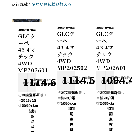
走行距離：
少ない順に並び替える
GLCク
GLCク
GLCク
ーペ
ーペ
ーペ
43 4マ
43 4マ
43 4マ
チック
チック
チック
4WD
4WD
4WD
MP202502
MP202601
MP202601
1114.5
1094.
1114.6
車両本体価格
車両本体価格
車両本体価格
支払総額
支払総額
万円
1098.0
1078.0
万円
万
支払総額
万円
1098.0
万円
初年度登録：
2025(R7)
走行距離：
0.5
初年度登録：
2025(R7)
走行距離：
0.8
初年度登録：
2025(R7)
走行距離：
0.7
車検：
2028/10
万
車検：
2028/10
万
車検：
2028/10
万
排気量：
2000cc
km
排気量：
2000cc
km
排気量：
2000cc
km
整備：
定
整備：
定
整備：
定
期
期
期
点
点
点
検
検
検
整
整
整