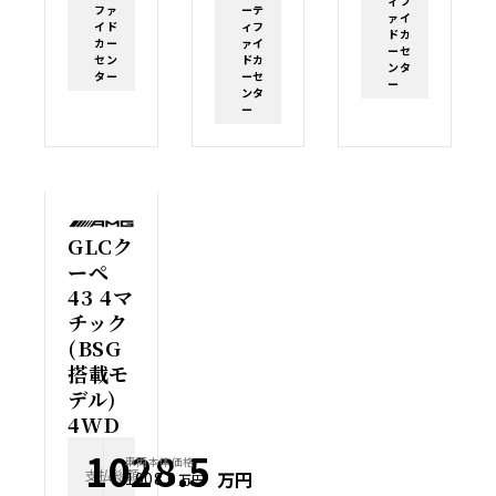
ィフ
ファ
ーテ
ァイ
イド
ィフ
ドカ
カー
ァイ
ーセ
セン
ドカ
ンタ
ター
ーセ
ー
ンタ
ー
GLCク
ーペ
43 4マ
チック
(BSG
搭載モ
デル)
4WD
1028.5
車両本体価格
支払総額
万円
1008.0
万円