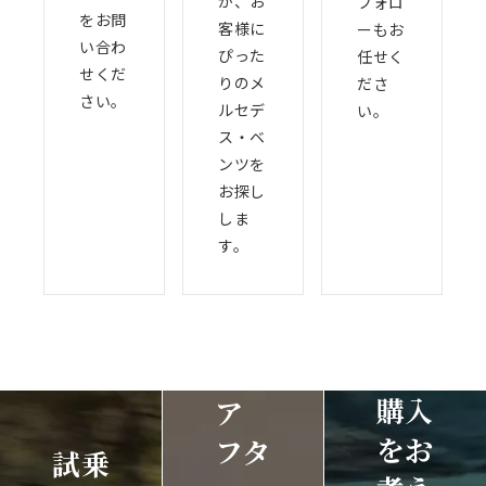
が、お
フォロ
をお問
客様に
ーもお
い合わ
ぴった
任せく
せくだ
りのメ
ださ
さい。
ルセデ
い。
ス・ベ
ンツを
お探し
しま
す。
購入
ア
をお
フタ
試乗