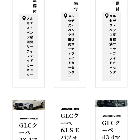
備
備
備
付
付
付
メル
メル
メル
セデ
セデ
セデ
ス・
ス・
ス・
ベン
ベン
ベン
ツ世
ツ東
ツ横
田谷
名横
須賀
南サ
浜サ
サー
ーテ
ーテ
ティ
ィフ
ィフ
ファ
ァイ
ァイ
イド
ドカ
ドカ
カー
ーセ
ーセ
セン
ンタ
ンタ
ター
ー
ー
GLCク
ーペ
GLCク
GLCク
63 S E
ーペ
ーペ
パフォ
43 4マ
43 4マ