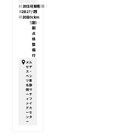
初年度登録：
2024(R6)
走行距離：
1.5
車検：
2027/03
万
排気量：
2000cc
km
整備：
定
期
点
検
整
備
付
メル
セデ
ス・
ベン
ツ東
名静
岡サ
ーテ
ィフ
ァイ
ドカ
ーセ
ンタ
ー