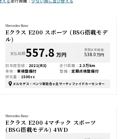
替える
走行距離：
少ない順に並び替える
Eクラス E200 スポーツ (BSG搭載モデ
ル)
557.8
車両本体価格
支払総額
万円
538.0
万円
初年度登録：
2021(R3)
走行距離：
2.3万km
車検：
車検整備付
整備：
定期点検整備付
排気量：
1500cc
メルセデス・ベンツ新百合ヶ丘サーティファイドカーセンター
Eクラス E200 4マチック スポーツ
(BSG搭載モデル) 4WD