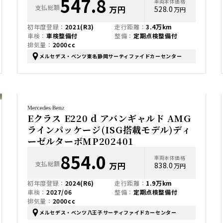
547.8
車両本体価格
支払総額
万円
528.0
万円
初年度登録：
2021(R3)
走行距離：
3.4万km
車検：
車検整備付
整備：
定期点検整備付
排気量：
2000cc
メルセデス・ベンツ東名静岡サーティファイドカーセンター
Eクラス E220 d アバンギャルド AMG
ラインパッケージ(ISG搭載モデル)ディ
ーゼルターボMP202401
854.0
車両本体価格
支払総額
万円
838.0
万円
初年度登録：
2024(R6)
走行距離：
1.9万km
車検：
2027/06
整備：
定期点検整備付
排気量：
2000cc
メルセデス・ベンツ八王子サーティファイドカーセンター