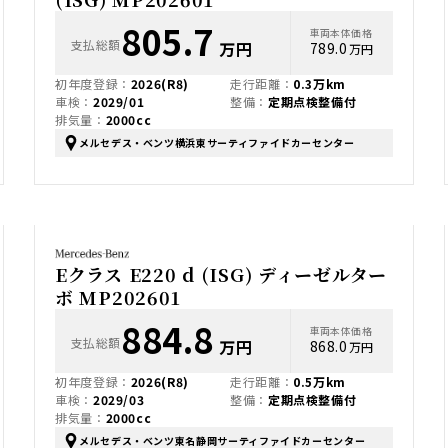
805.7
車両本体価格
支払総額
万円
789.0
万円
初年度登録：
2026(R8)
走行距離：
0.3万km
車検：
2029/01
整備：
定期点検整備付
排気量：
2000cc
メルセデス・ベンツ横浜東サーティファイドカーセンター
Eクラス E220 d (ISG) ディーゼルター
ボ MP202601
884.8
車両本体価格
支払総額
万円
868.0
万円
初年度登録：
2026(R8)
走行距離：
0.5万km
車検：
2029/03
整備：
定期点検整備付
排気量：
2000cc
メルセデス・ベンツ東名静岡サーティファイドカーセンター