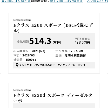
｜
高い順に並び替える
初年度登録：
新しい順に並び替える
｜
古い順に並び
Eクラス E200 スポーツ (BSG搭載モデ
ル)
514.3
車両本体価格
支払総額
万円
498.0
万円
初年度登録：
2021(R3)
走行距離：
2.9万km
車検：
2028/03
整備：
定期点検整備付
排気量：
1500cc
メルセデス・ベンツあざみ野サーティファイドカーセンター
Eクラス E220d スポーツ ディーゼルタ
ーボ