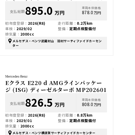
895.0
車両本体価格
支払総額
万円
878.0
万円
初年度登録：
2026(R8)
走行距離：
0.2万km
車検：
2029/02
整備：
定期点検整備付
排気量：
2000cc
メルセデス・ベンツ武蔵村山 羽村サーティファイドカーセン
ター
Eクラス E220 d AMGラインパッケー
ジ (ISG) ディーゼルターボ MP202601
826.5
車両本体価格
支払総額
万円
808.0
万円
初年度登録：
2026(R8)
走行距離：
0.8万km
車検：
2029/01
整備：
定期点検整備付
排気量：
2000cc
メルセデス・ベンツ横須賀サーティファイドカーセンター