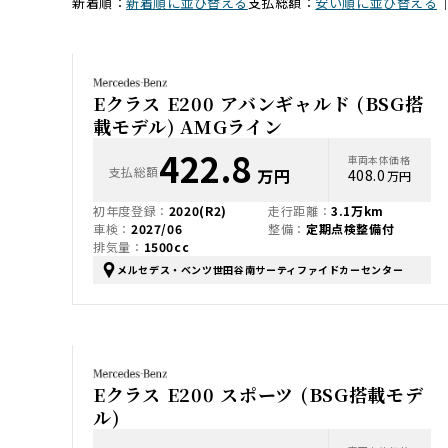
新着順：
新着順に並び替える
支払総額：
安い順に並び替える
Eクラス E200 アバンギャルド (BSG搭
載モデル) AMGライン
422.8
車両本体価格
支払総額
万円
408.0
万円
初年度登録：
2020(R2)
走行距離：
3.1万km
車検：
2027/06
整備：
定期点検整備付
排気量：
1500cc
メルセデス・ベンツ世田谷南サーティファイドカーセンター
Eクラス E200 スポーツ (BSG搭載モデ
ル)