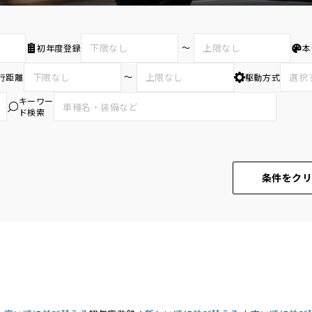
〜
初年度登録
本
〜
行距離
駆動方式
キーワー
ド検索
条件をク