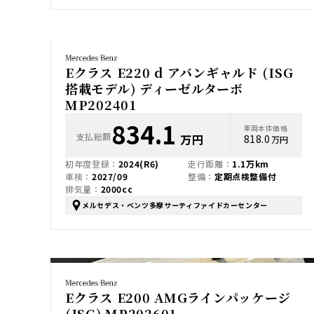
Eクラス E220 d アバンギャルド (ISG
搭載モデル) ディーゼルターボ
MP202401
834.1
車両本体価格
支払総額
万円
818.0
万円
初年度登録：
2024(R6)
走行距離：
1.1万km
車検：
2027/09
整備：
定期点検整備付
排気量：
2000cc
メルセデス・ベンツ多摩サーティファイドカーセンター
Eクラス E200 AMGラインパッケージ
(ISG) MP202601