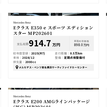
Eクラス E350 e スポーツ エディション
スター MP202601
914.7
車両本体価格
支払総額
万円
898.0
万円
初年度登録：
2025(R7)
走行距離：
0.5万km
車検：
2028/12
整備：
定期点検整備付
排気量：
2000cc
メルセデス・ベンツ東名横浜サーティファイドカーセンター
Eクラス E200 AMGラインパッケージ
(ISG) MP202601