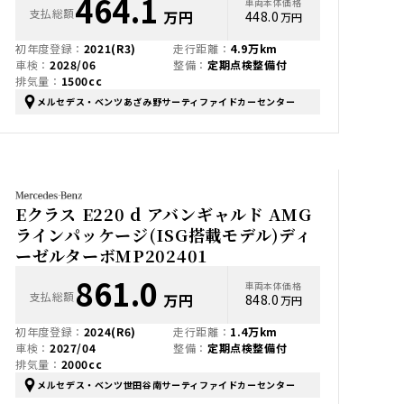
464.1
車両本体価格
支払総額
万円
448.0
万円
初年度登録：
2021(R3)
走行距離：
4.9万km
車検：
2028/06
整備：
定期点検整備付
排気量：
1500cc
メルセデス・ベンツあざみ野サーティファイドカーセンター
Eクラス E220 d アバンギャルド AMG
ラインパッケージ(ISG搭載モデル)ディ
ーゼルターボMP202401
861.0
車両本体価格
支払総額
万円
848.0
万円
初年度登録：
2024(R6)
走行距離：
1.4万km
車検：
2027/04
整備：
定期点検整備付
排気量：
2000cc
メルセデス・ベンツ世田谷南サーティファイドカーセンター