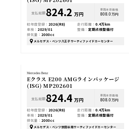
824.2
車両本体価格
支払総額
万円
808.0
万円
初年度登録：
2026(R8)
走行距離：
0.4万km
車検：
2029/01
整備：
定期点検整備付
排気量：
2000cc
メルセデス・ベンツ八王子サーティファイドカーセンター
Eクラス E200 AMGラインパッケージ
(ISG) MP202601
824.4
車両本体価格
支払総額
万円
808.0
万円
初年度登録：
2026(R8)
走行距離：
0.4万km
車検：
2029/01
整備：
定期点検整備付
排気量：
2000cc
メルセデス・ベンツ世田谷南サーティファイドカーセンター