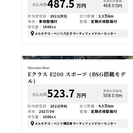
487.5
車両本体価格
支払総額
万円
468.0
万円
初年度登録：
2021(R3)
走行距離：
2.3万km
車検：
車検整備付
整備：
定期点検整備付
排気量：
1500cc
メルセデス・ベンツ八王子サーティファイドカーセンター
Eクラス E200 スポーツ (BSG搭載モデ
ル)
523.7
車両本体価格
支払総額
万円
508.0
万円
初年度登録：
2022(R4)
走行距離：
4.5万km
車検：
2027/04
整備：
定期点検整備付
排気量：
1500cc
メルセデス・ベンツ横浜東サーティファイドカーセンター