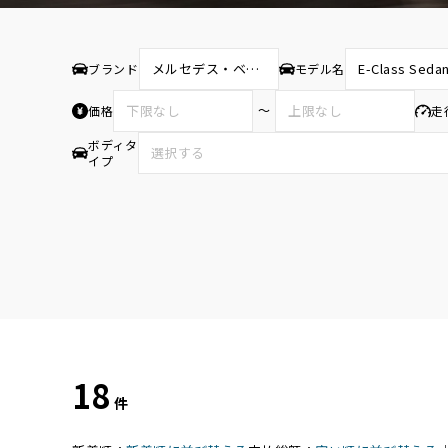
ブランド
モデル名
〜
価格
走
ボディタ
イプ
18
件