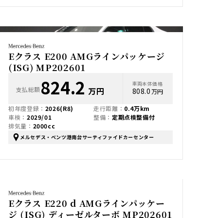
Eクラス E200 AMGラインパッケージ
(ISG) MP202601
824.2
車両本体価格
支払総額
万円
808.0
万円
初年度登録：
2026(R8)
走行距離：
0.4万km
車検：
2029/01
整備：
定期点検整備付
排気量：
2000cc
メルセデス・ベンツ港南台サーティファイドカーセンター
Eクラス E220 d AMGラインパッケー
ジ (ISG) ディーゼルターボ MP202601