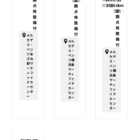
整備：
定
排気量：
2000cc
km
点
期
整備：
定
検
点
期
整
検
点
備
整
検
付
備
整
付
メル
備
セデ
メル
付
ス・
セデ
ベン
ス・
メル
ツあ
ベン
セデ
ざみ
ツ横
ス・
野サ
浜東
ベン
ーテ
サー
ツ横
ィフ
ティ
浜東
ァイ
ファ
サー
ドカ
イド
ティ
ーセ
カー
ファ
ンタ
セン
イド
ー
ター
カー
セン
ター