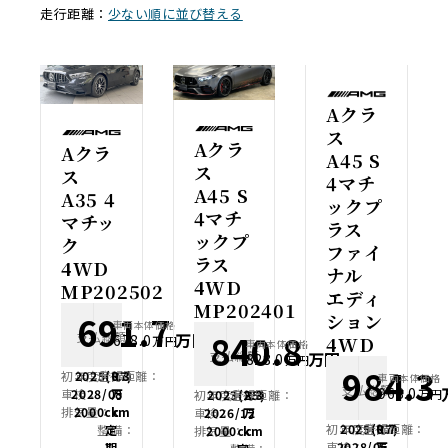
走行距離：
少ない順に並び替える
Aクラ
ス
Aクラ
Aクラ
A45 S
ス
ス
4マチ
A45 S
A35 4
ックプ
4マチ
マチッ
ラス
ックプ
ク
ファイ
ラス
4WD
ナル
4WD
MP202502
エディ
MP202401
691.7
ション
車両本体価格
840.8
支払総額
万円
678.0
4WD
万円
車両本体価格
支払総額
万円
828.0
万円
984.3
初年度登録：
2025(R7)
走行距離：
0.3
車両本体価格
支払総額
968.0
車検：
2028/08
万
万円
初年度登録：
2023(R5)
走行距離：
2.3
排気量：
2000cc
km
車検：
2026/12
万
初年度登録：
2025(R7)
走行距離：
0.7
整備：
定
排気量：
2000cc
km
車検：
2028/05
万
期