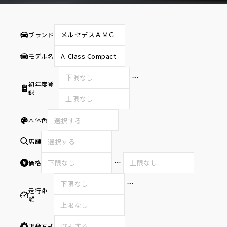
ブランド
モデル名
〜
初年度登
録
本体色
選択する
店舗
選択する
〜
価格
〜
走行距
離
駆動方式