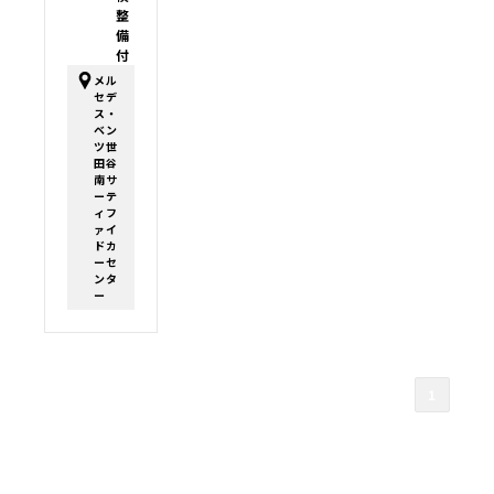
整
備
付
メル
セデ
ス・
ベン
ツ世
田谷
南サ
ーテ
ィフ
ァイ
ドカ
ーセ
ンタ
ー
1