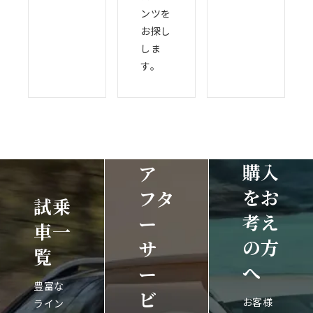
ンツを
お探し
しま
す。
購入
ア
をお
フタ
試乗
考え
ー
車一
の方
サ
覧
へ
ー
豊富な
ビ
お客様
ライン