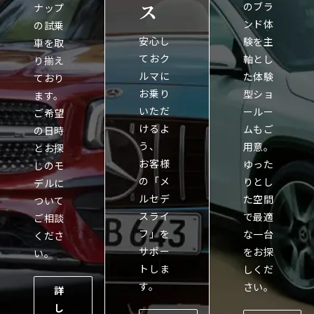
ス
のブラ
ナップ
ンド体
の試乗
安心し
験を主
車を取
ておク
軸とし
り揃え
ルマに
た体験
ており
お乗り
型ショ
ます。
いただ
ールー
ご希望
けるよ
ムもご
の日時
う、
用意。
とお探
お客様
ゆった
しのモ
の「メ
りとし
デルに
ルセデ
た空間
ついて
スライ
で最適
ご相談
フ」を
な一台
くださ
サポー
をお探
い。
トしま
しくだ
す。
さい。
詳
し