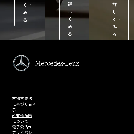
詳
詳
く
し
し
み
く
く
る
み
み
る
る
古物営業法
に基づく表
示
所有権解除
について
電子公告
プライバシ