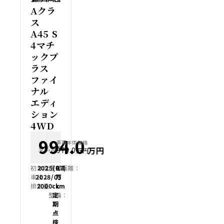
Aクラ
ス
A45 S
4マチ
ックプ
ラス
ファイ
ナル
エディ
ション
4WD
994.0
車両本体価格
支払総額
万円
978.0
万円
初年度登録：
2025(R7)
走行距離：
0.3
車検：
2028/03
万
排気量：
2000cc
km
整備：
定
期
点
検