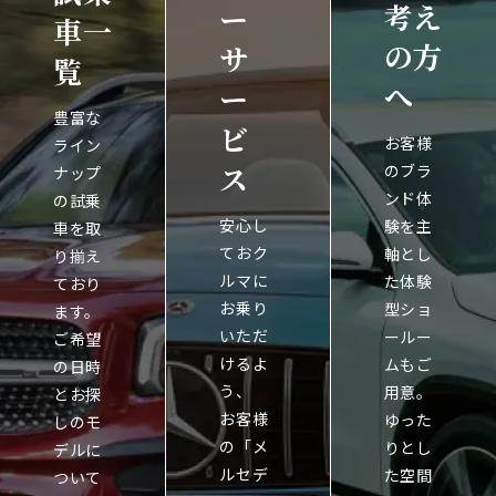
考え
ー
車一
の方
サ
覧
へ
ー
豊富な
ビ
お客様
ライン
ス
のブラ
ナップ
ンド体
の試乗
安心し
験を主
車を取
ておク
軸とし
り揃え
ルマに
た体験
ており
お乗り
型ショ
ます。
いただ
ールー
ご希望
けるよ
ムもご
の日時
う、
用意。
とお探
お客様
ゆった
しのモ
の「メ
りとし
デルに
ルセデ
た空間
ついて