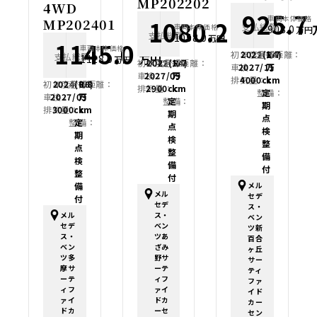
MP202202
4WD
925.7
車両本体価格
MP202401
1080.2
支払総額
車両本体価格
908.0
万円
支払総額
万円
1058.0
万円
1145.0
車両本体価格
初年度登録：
2022(R4)
走行距離：
1.7
支払総額
万円
1128.0
万円
初年度登録：
2022(R4)
走行距離：
1.7
車検：
2027/11
万
車検：
2027/09
万
排気量：
4000cc
km
初年度登録：
2024(R6)
走行距離：
0.8
排気量：
2900cc
km
整備：
定
車検：
2027/03
万
整備：
定
期
排気量：
3000cc
km
期
点
整備：
定
点
検
期
検
整
点
整
備
検
備
付
整
付
備
メル
メル
セデ
付
セデ
ス・
ス・
メル
ベン
ベン
セデ
ツ新
ツあ
ス・
百合
ざみ
ベン
ヶ丘
野サ
ツ多
サー
ーテ
摩サ
ティ
ィフ
ーテ
ファ
ァイ
ィフ
イド
ドカ
ァイ
カー
ーセ
ドカ
セン