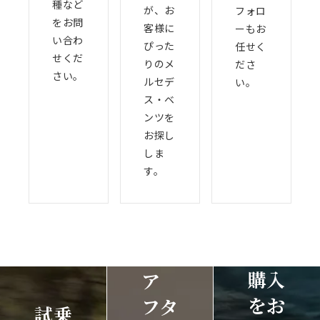
種など
が、お
フォロ
をお問
客様に
ーもお
い合わ
ぴった
任せく
せくだ
りのメ
ださ
さい。
ルセデ
い。
ス・ベ
ンツを
お探し
しま
す。
購入
ア
をお
フタ
試乗