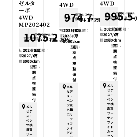
ゼルタ
4WD
4WD
ーボ
995.5
974.7
車両本体価格
車両本体価格
4WD
支払総額
978.0
支払総額
万円
万円
958.0
万円
MP202402
初年度登録：
2022(R4)
走行距離：
2.8
初年度登録：
2021(R3)
走行距離：
2.7
1075.2
車検：
2027/03
万
車両本体価格
車検：
2028/02
万
支払総額
万円
1058.0
万円
排気量：
2900cc
km
排気量：
3000cc
km
整備：
定
整備：
定
初年度登録：
2024(R6)
走行距離：
2.2
期
期
車検：
2027/05
万
点
点
排気量：
3000cc
km
検
検
整備：
定
整
整
期
備
備
点
付
付
検
メル
メル
整
セデ
セデ
備
ス・
ス・
付
ベン
ベン
ツ横
ツ東
メル
浜東
名横
セデ
サー
浜サ
ス・
ティ
ーテ
ベン
ファ
ィフ
ツ横
イド
ァイ
須賀
カー
ドカ
サー
セン