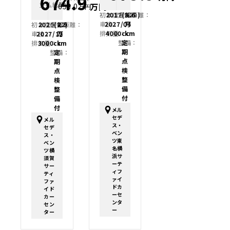
674.9
支払総額
万円
658.0
万円
初年度登録：
2017(H29)
走行距離：
3.6
車検：
2027/04
万
初年度登録：
2020(R2)
走行距離：
2.9
排気量：
4000cc
km
車検：
2027/12
万
整備：
定
排気量：
3000cc
km
期
整備：
定
点
期
検
点
整
検
備
整
付
備
付
メル
セデ
メル
ス・
セデ
ベン
ス・
ツ東
ベン
名横
ツ横
浜サ
須賀
ーテ
サー
ィフ
ティ
ァイ
ファ
ドカ
イド
ーセ
カー
ンタ
セン
ー
ター