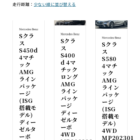
走行距離：
少ない順に並び替える
Sクラ
Sクラ
ス
Sクラ
ス
S450d
ス
S400
4マチ
S580
d 4マ
ック
4マチ
チック
AMG
ック
ロング
ライン
AMG
AMG
パッケ
ライン
ライン
ージ
パッケ
パッケ
(ISG
ージ
ージ
搭載モ
(ISG
ディー
デル)
搭載モ
ゼルタ
ディー
デル)
ーボ
ゼルタ
4WD
4WD
ーボ
MP202301