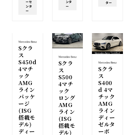
ンタ
ーセ
ター
ー
ンタ
ー
Sクラ
ス
S450d
Sクラ
4マチ
Sクラ
ス
ック
ス
S500
AMG
S400
4マチ
ライン
d 4マ
ック
パッケ
チック
ロング
ージ
AMG
AMG
(ISG
ライン
ライン
搭載モ
ディー
(ISG
デル)
ゼルタ
搭載モ
ディー
ーボ
デル)