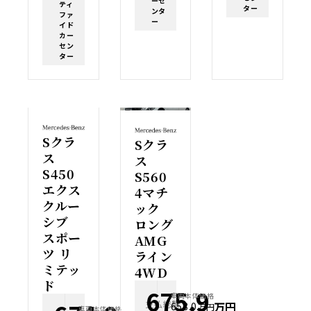
ーセ
ティ
ター
ンタ
ファ
ー
イド
カー
セン
ター
Sクラ
Sクラ
ス
ス
S450
S560
エクス
4マチ
クルー
ック
シブ
ロング
スポー
AMG
ツ リ
ライン
ミテッ
4WD
ド
675.9
車両本体価格
支払総額
万円
658.0
万円
車両本体価格