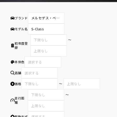
ブランド
モデル名
〜
初年度登
録
本体色
選択する
店舗
選択する
〜
価格
〜
走行距
離
駆動方式