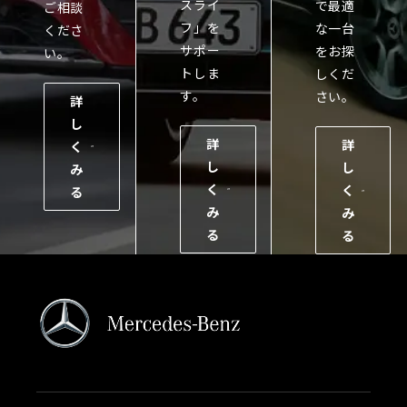
スライ
で最適
ご相談
フ」を
な一台
くださ
サポー
をお探
い。
トしま
しくだ
す。
さい。
詳
し
詳
詳
く
し
し
み
く
く
る
み
み
る
る